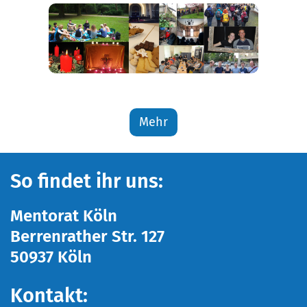
ggg
Mehr
So findet ihr uns:
Mentorat Köln
Berrenrather Str. 127
50937 Köln
Kontakt: